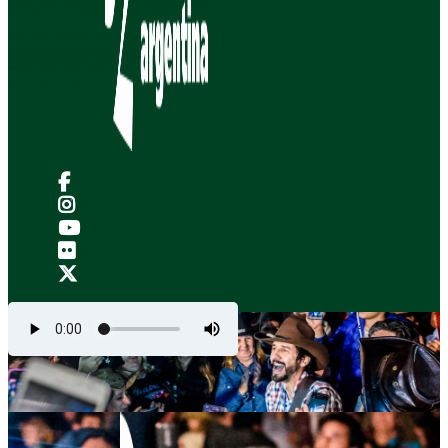
|
|
|
|
|
.