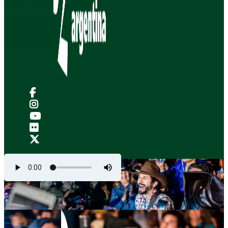
|
|
|
|
|
.